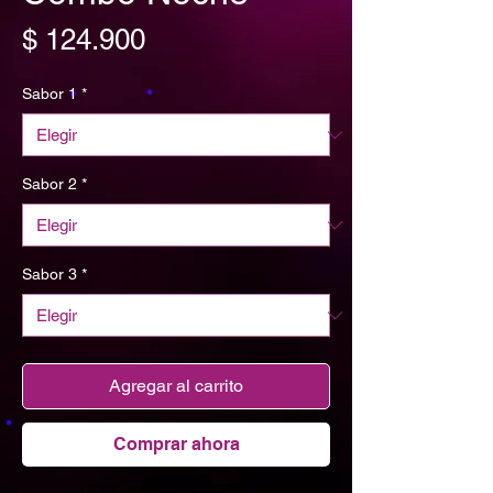
Precio
$ 124.900
Sabor 1
*
Sabor 2
*
Sabor 3
*
Agregar al carrito
Comprar ahora